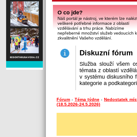
O co jde?
Náš portál je nástroj, ve kterém lze naléz
veškeré potřebné informace z oblastí
vzdělávání a trhu práce. Nabízíme
nepřeberné množství služeb vedoucích 
zkvalitnění Vašeho vzdělání.
Diskuzní fórum
Služba slouží všem o
témata z oblastí vzdělá
v systému diskusního f
kategorie a podkategorie
Fórum
-
Téma týdne
-
Nedostatek mís
(18.5.2026-24.5.2026)