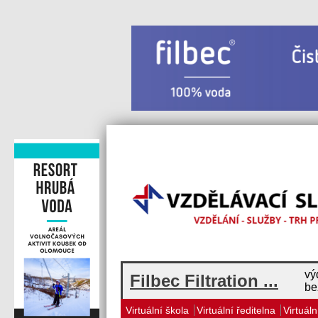
vý
Filbec Filtration ...
be
Virtuální škola
Virtuální ředitelna
Virtuáln