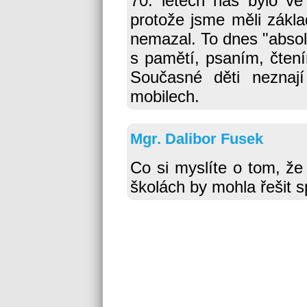
70. letech nás bylo ve
protože jsme měli zákla
nemazal. To dnes "absol
s pamětí, psaním, čtení
Současné děti neznají
mobilech.
Mgr. Dalibor Fusek
Co si myslíte o tom, že
školách by mohla řešit 