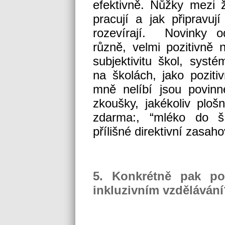
efektivně. Nůžky mezi ži
pracují a jak připravuj
rozevírají. Novinky o
různě, velmi pozitivně 
subjektivitu škol, syst
na školách, jako poziti
mně nelíbí jsou povinn
zkoušky, jakékoliv ploš
zdarma:, “mléko do šk
přílišné direktivní zasah
5. Konkrétně pak pop
inkluzivním vzděláván