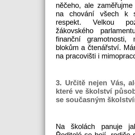
něčeho, ale zaměřujme
na chování všech k s
respekt. Velkou po
žákovského parlament
finanční gramotnosti,
blokům a čtenářství. Má
na pracovišti i mimoprac
3. Určitě nejen Vás, 
které ve školství působ
se současným školství
Na školách panuje jak
Ředitelé se bojí, rodiče 