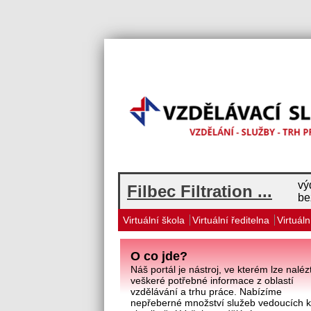
vý
Filbec Filtration ...
be
Virtuální škola
Virtuální ředitelna
Virtuáln
O co jde?
Náš portál je nástroj, ve kterém lze naléz
veškeré potřebné informace z oblastí
vzdělávání a trhu práce. Nabízíme
nepřeberné množství služeb vedoucích 