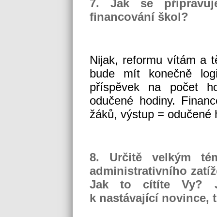
7. Jak se připravuj
financování škol?
Nijak, reformu vítám a t
bude mít konečně logi
příspěvek na počet h
odučené hodiny. Finan
žáků, výstup = odučené h
8. Určitě velkým té
administrativního zatíž
Jak to cítíte Vy? 
k nastávající novince,