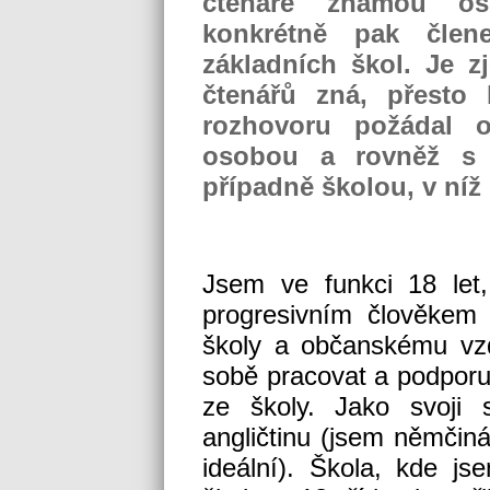
čtenáře známou oso
konkrétně pak člen
základních škol. Je z
čtenářů zná, přest
rozhovoru požádal 
osobou a rovněž s or
případně školou, v níž
Jsem ve funkci 18 let
progresivním člověkem 
školy a občanskému vz
sobě pracovat a podporuj
ze školy. Jako svoji 
angličtinu (jsem němčiná
ideální). Škola, kde js