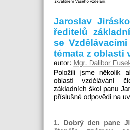
zkvalitnění Vašeho vzdělání.
Jaroslav Jirásk
ředitelů základ
se Vzdělávacími
témata z oblasti 
autor:
Mgr. Dalibor Fuse
Položili jsme několik a
oblasti vzdělávání č
základních škol panu Jar
příslušné odpovědi na u
1. Dobrý den pane Ji