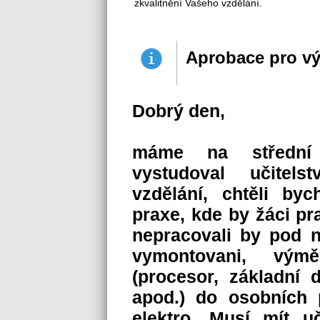
zkvalitnění Vašeho vzdělání.
Aprobace pro vý
Dobrý den,
máme na střední 
vystudoval učitels
vzdělání, chtěli b
praxe, kde by žáci pr
nepracovali by pod n
vymontovani, vým
(procesor, základní 
apod.) do osobních 
elektro. Musí mít uč