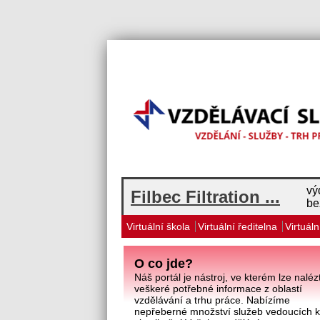
vý
Filbec Filtration ...
be
Virtuální škola
Virtuální ředitelna
Virtuáln
O co jde?
Náš portál je nástroj, ve kterém lze naléz
veškeré potřebné informace z oblastí
vzdělávání a trhu práce. Nabízíme
nepřeberné množství služeb vedoucích 