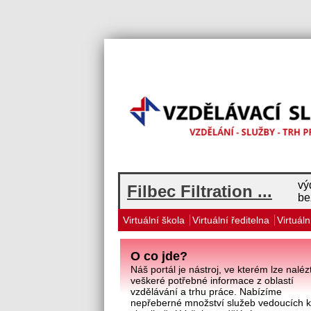
vý
Filbec Filtration ...
be
Virtuální škola
Virtuální ředitelna
Virtuáln
O co jde?
Náš portál je nástroj, ve kterém lze naléz
veškeré potřebné informace z oblastí
vzdělávání a trhu práce. Nabízíme
nepřeberné množství služeb vedoucích 