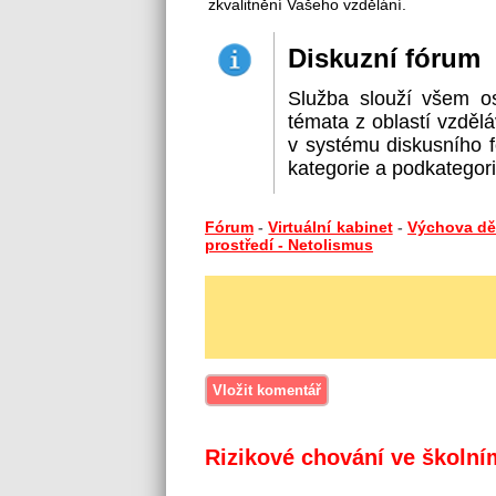
zkvalitnění Vašeho vzdělání.
Diskuzní fórum
Služba slouží všem o
témata z oblastí vzdělá
v systému diskusního f
kategorie a podkategorie
Fórum
-
Virtuální kabinet
-
Výchova dět
prostředí - Netolismus
Rizikové chování ve školní