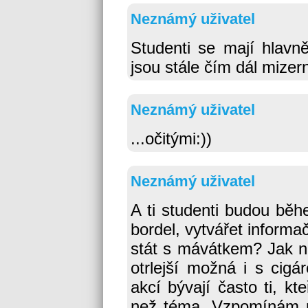
Neznámý uživatel
Studenti se mají hlavně
jsou stále čím dál mizern
Neznámý uživatel
...očitými:))
Neznámý uživatel
A ti studenti budou běh
bordel, vytvářet informa
stát s mávátkem? Jak ně
otrlejší možná i s cig
akcí bývají často ti, kt
než téma. Vzpomínám n