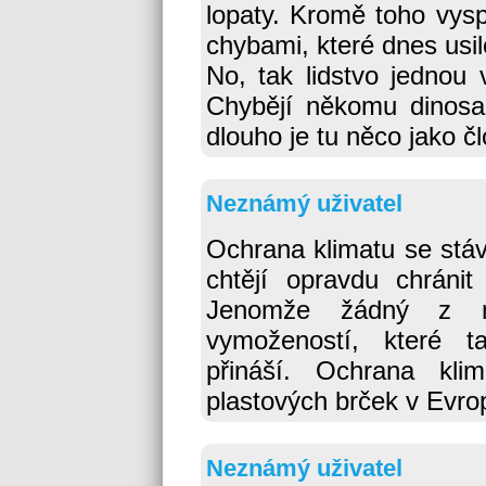
lopaty. Kromě toho vysp
chybami, které dnes usi
No, tak lidstvo jedno
Chybějí někomu dinosauř
dlouho je tu něco jako 
Neznámý uživatel
Ochrana klimatu se stáv
chtějí opravdu chránit
Jenomže žádný z n
vymožeností, které t
přináší. Ochrana kli
plastových brček v Evro
Neznámý uživatel