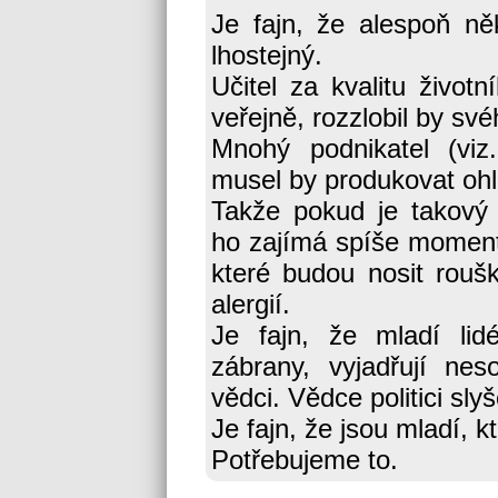
Je fajn, že alespoň n
lhostejný.
Učitel za kvalitu život
veřejně, rozzlobil by své
Mnohý podnikatel (viz
musel by produkovat ohle
Takže pokud je takový 
ho zajímá spíše momentál
které budou nosit roušk
alergií.
Je fajn, že mladí lid
zábrany, vyjadřují nes
vědci. Vědce politici slyš
Je fajn, že jsou mladí, k
Potřebujeme to.