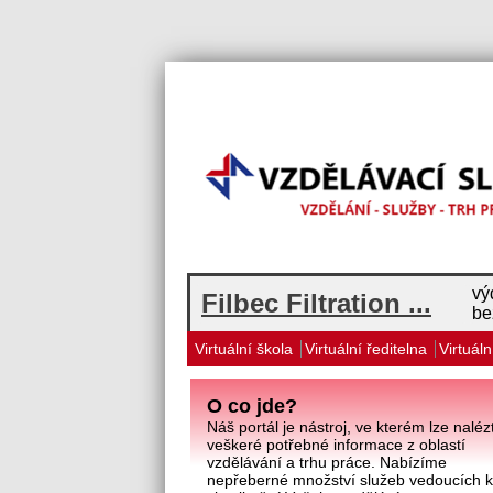
vý
Filbec Filtration ...
be
Virtuální škola
Virtuální ředitelna
Virtuáln
O co jde?
Náš portál je nástroj, ve kterém lze naléz
veškeré potřebné informace z oblastí
vzdělávání a trhu práce. Nabízíme
nepřeberné množství služeb vedoucích 