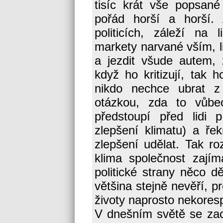
tisíc krát vše popsan
pořád horší a horší.
politicích, záleží na 
markety narvané vším, li
a jezdit všude autem, 
když ho kritizují, tak 
nikdo nechce ubrat z
otázkou, zda to vůbe
předstoupí před lidi p
zlepšení klimatu) a ř
zlepšení udělat. Tak r
klima společnost zajím
politické strany něco d
většina stejně nevěří, pr
životy naprosto nekoresp
V dnešním světě se za