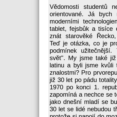
Vědomosti studentů ne
orientované. Já bych
moderními technologiem
tablet, fejsbůk a tisíce
znát starověké Řecko,
Teď je otázka, co je p
podmínek užitečnější.
svět". My jsme také ji
latinu a byli jsme kvůl
znalostmi? Pro prvorepub
již 30 let po pádu totalit
1970 po konci 1. repub
zapomíná a nechce se to 
jako dnešní mladí se bu
30 let se lidé nebudou t
protože si napojí do moz