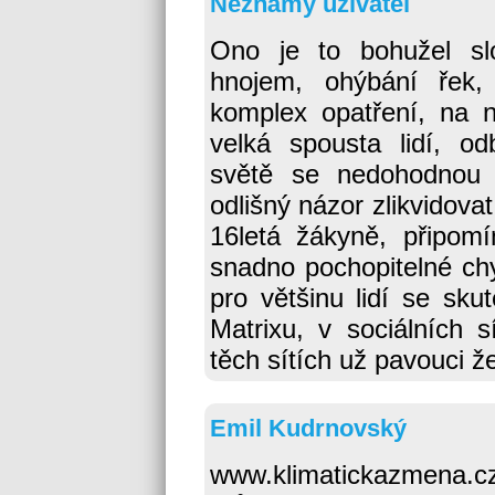
Neznámý uživatel
Ono je to bohužel slo
hnojem, ohýbání řek,
komplex opatření, na 
velká spousta lidí, od
světě se nedohodnou 
odlišný názor zlikvidova
16letá žákyně, připom
snadno pochopitelné c
pro většinu lidí se sku
Matrixu, v sociálních sí
těch sítích už pavouci ž
Emil Kudrnovský
www.klimatickazmena.