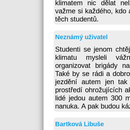
klimatem nic dělat nel
važme si každého, kdo a
těch studentů.
Neznámý uživatel
Studenti se jenom chtěj
klimatu mysleli vá
organizovat brigády n
Také by se rádi a dobro
jezdění autem jen tak
prostředí ohrožujících a
lidé jedou autem 300 me
nanuka. A pak budou káza
Bartková Libuše