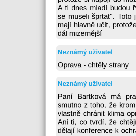
A ti dnes mladí budou ř
se museli šprtat". Toto 
mají hlavně učit, protož
dál mizernější
Neznámý uživatel
Oprava - chtěly strany
Neznámý uživatel
Paní Bartková má pra
smutno z toho, že krom
vlastně chránit klima o
Ani ti, co tvrdí, že chtě
dělají konference k ochra