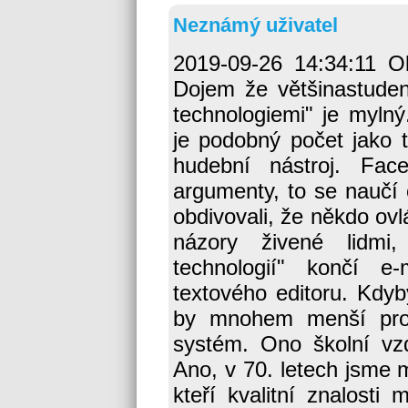
Neznámý uživatel
2019-09-26 14:34:11 
Dojem že většinastude
technologiemi" je mylný
je podobný počet jako 
hudební nástroj. Fa
argumenty, to se naučí 
obdivovali, že někdo ovl
názory živené lidmi,
technologií" končí e
textového editoru. Kdyby
by mnohem menší prob
systém. Ono školní vzdě
Ano, v 70. letech jsme m
kteří kvalitní znalosti 