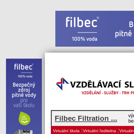
vý
Filbec Filtration ...
be
Virtuální škola
Virtuální ředitelna
Virtuáln