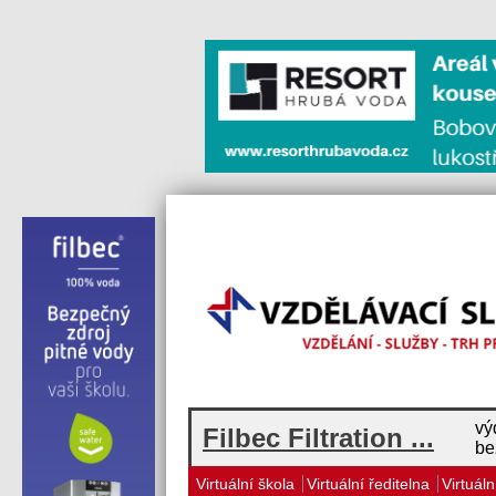
vý
Filbec Filtration ...
be
Virtuální škola
Virtuální ředitelna
Virtuáln