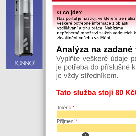
O co jde?
Náš portál je nástroj, ve kterém lze naléz
veškeré potřebné informace z oblastí
vzdělávání a trhu práce. Nabízíme
nepřeberné množství služeb vedoucích 
zkvalitnění Vašeho vzdělání.
Analýza na zadané
Vyplňte veškeré údaje p
je potřeba do příslušné 
je vždy středníkem.
Tato služba stojí 80 Kč
Jméno
*
Příjmení
*