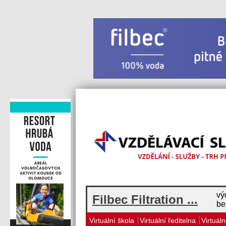
vý
Filbec Filtration ...
be
Virtuální škola
Virtuální ředitelna
Virtuáln